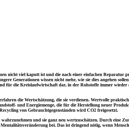
 nicht viel kaputt ist und die nach einer einfachen Reparatur p
jüngere Generationen wissen nicht mehr, wie sie dies angehen solle
 und für die Kreislaufwirtschaft dar, in der Rohstoffe immer wie
fahren die Wertschätzung, die sie verdienen. Wertvolle praktisch
toff- und Energiemenge, die für die Herstellung neuer Produkte e
Recycling von Gebrauchtgegenständen wird CO2 freigesetzt.
e wahrzunehmen und sie ganz neu wertzuschätzen. Durch eine Zu
Mentalitätsveränderung bei. Das ist dringend nötig, wenn Menschen