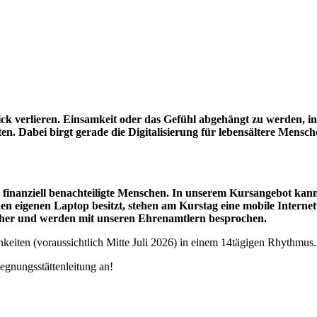
ick verlieren. Einsamkeit oder das Gefühl abgehängt zu werden, i
ten. Dabei birgt gerade die Digitalisierung für lebensältere Mens
d finanziell benachteiligte Menschen. In unserem Kursangebot ka
einen eigenen Laptop besitzt, stehen am Kurstag eine mobile Inte
ucher und werden mit unseren Ehrenamtlern besprochen.
hkeiten (voraussichtlich Mitte Juli 2026) in einem 14tägigen Rhythmus.
gegnungsstättenleitung an!